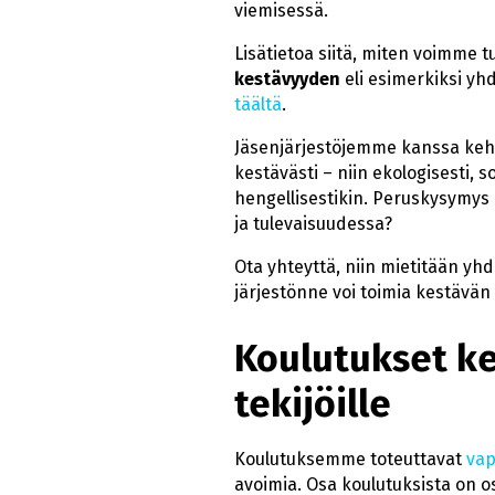
viemisessä.
Lisätietoa siitä, miten voimme t
kestävyyden
eli esimerkiksi yh
täältä
.
Jäsenjärjestöjemme kanssa keh
kestävästi – niin ekologisesti, so
hengellisestikin. Peruskysymys 
ja tulevaisuudessa?
Ota yhteyttä, niin mietitään yh
järjestönne voi toimia kestävän
Koulutukset k
tekijöille
Koulutuksemme toteuttavat
vap
avoimia. Osa koulutuksista on os