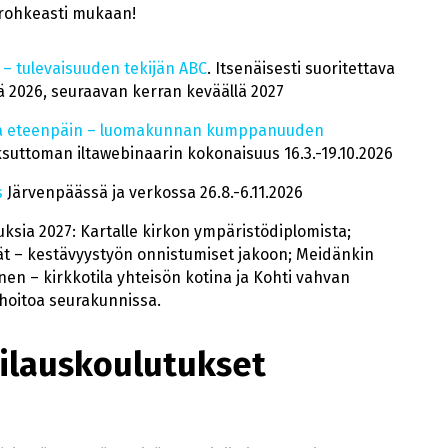
u rohkeasti mukaan!
 – tulevaisuuden tekijän ABC
. Itsenäisesti suoritettava
ä 2026, seuraavan kerran keväällä 2027
lusta eteenpäin – luomakunnan kumppanuuden
suttoman iltawebinaarin kokonaisuus 16.3.-19.10.2026
s
Järvenpäässä ja verkossa 26.8.-6.11.2026
uksia 2027: Kartalle kirkon ympäristödiplomista;
ät – kestävyystyön onnistumiset jakoon; Meidänkin
nen – kirkkotila yhteisön kotina ja Kohti vahvan
oitoa seurakunnissa.
tilauskoulutukset