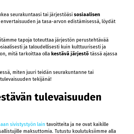
ukea seurakuntaasi tai järjestöäsi
sosiaalisen
denvertaisuuden ja tasa-arvon edistämisessä, löydät
itämme tapoja toteuttaa järjestön perustehtävää
siaalisesti ja taloudellisesti kuin kulttuurisesti ja
on, mitä tarkoittaa olla
kestävä järjestö
tässä ajassa
dessä, miten juuri teidän seurakuntanne tai
 tulevaisuuden tekijänä!
estävän tulevaisuuden
aan sivistystyön lain
tavoitteita ja ne ovat kaikille
allistujille maksuttomia. Tutustu koulutuksiimme alla