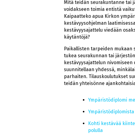
Mitä teidän seurakuntanne tai j
voidakseen toimia entistä vai
Kaipaatteko apua Kirkon ympäri
kestävyysohjelman laatimisessa
kestävyysajattelu viedään osaks
käytäntöjä?
Paikallisten tarpeiden mukaan s
tukea seurakunnan tai järjestö
kestävyysajattelun nivomiseen o
suunnitellaan yhdessä, minkälain
parhaiten. Tilauskoulutukset suu
teidän yhteisönne ajankohtaisia
Ympäristödiplomi mei
Ympäristödiplomista 
Kohti kestävää kiint
polulla