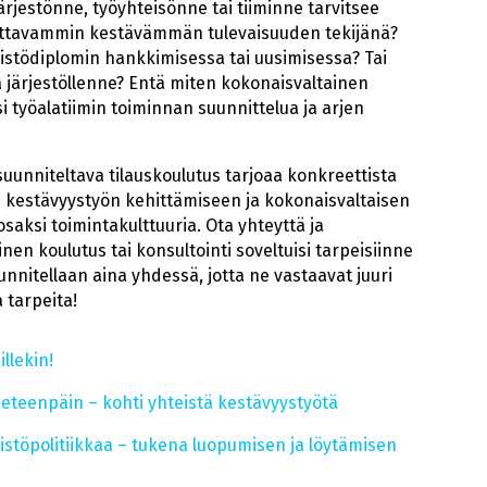
ärjestönne, työyhteisönne tai tiiminne tarvitsee
kuttavammin kestävämmän tulevaisuuden tekijänä?
stödiplomin hankkimisessa tai uusimisessa? Tai
 järjestöllenne? Entä miten kokonaisvaltainen
i työalatiimin toiminnan suunnittelua ja arjen
uunniteltava tilauskoulutus tarjoaa konkreettista
n kestävyystyön kehittämiseen ja kokonaisvaltaisen
saksi toimintakulttuuria. Ota yhteyttä ja
en koulutus tai konsultointi soveltuisi tarpeisiinne
nnitellaan aina yhdessä, jotta ne vastaavat juuri
 tarpeita!
llekin!
eteenpäin – kohti yhteistä kestävyystyötä
eistöpolitiikkaa – tukena luopumisen ja löytämisen