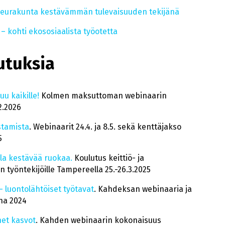
 Seurakunta kestävämmän tulevaisuuden tekijänä
– kohti ekososiaalista työotetta
utuksia
u kaikille!
Kolmen maksuttoman webinaarin
2.2026
istamista
. Webinaarit 24.4. ja 8.5. sekä kenttäjakso
5
illa kestävää ruokaa.
Koulutus keittiö- ja
 työntekijöille Tampereella 25.-26.3.2025
luontolähtöiset työtavat
. Kahdeksan webinaaria ja
na 2024
et kasvot
. Kahden webinaarin kokonaisuus