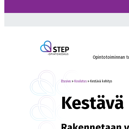
Opintotoiminnan t
Etusivu
»
Koulutus
»
Kestävä kehitys
Kestävä 
Rakennetaan 