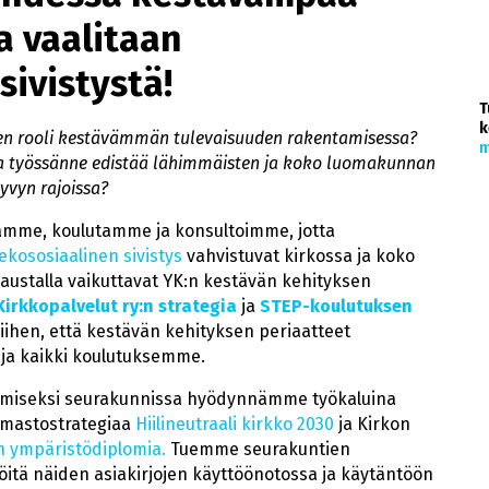
a vaalitaan
sivistystä!
T
k
öjen rooli kestävämmän tulevaisuuden rakentamisessa?
m
assa työssänne edistää lähimmäisten ja koko luomakunnan
yvyn rajoissa?
mme, koulutamme ja konsultoimme, jotta
ekososiaalinen sivistys
vahvistuvat kirkossa ja koko
ustalla vaikuttavat YK:n kestävän kehityksen
Kirkkopalvelut ry:n strategia
ja
STEP-koulutuksen
iihen, että kestävän kehityksen periaatteet
ja kaikki koulutuksemme.
miseksi seurakunnissa hyödynnämme työkaluina
ilmastostrategiaa
Hiilineutraali kirkko 2030
ja Kirkon
n ympäristödiplomia.
Tuemme seurakuntien
löitä näiden asiakirjojen käyttöönotossa ja käytäntöön