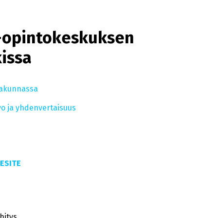
P-opintokeskuksen
issa
rakunnassa
vo ja yhdenvertaisuus
ESITE
ehitys