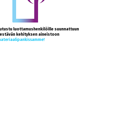
utustu luottamushenkilöille suunnattuun
estävän kehityksen aineistoon
ateriaalipankissamme!