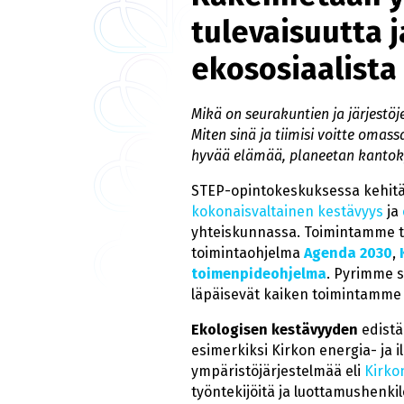
tulevaisuutta j
ekososiaalista 
Mikä on seurakuntien ja järjest
Miten sinä ja tiimisi voitte om
hyvää elämää, planeetan kantok
STEP-opintokeskuksessa kehitä
kokonaisvaltainen kestävyys
ja
yhteiskunnassa. Toimintamme ta
toimintaohjelma
Agenda 2030
,
toimenpideohjelma
. Pyrimme s
läpäisevät kaiken toimintamme 
Ekologisen kestävyyden
edistä
esimerkiksi Kirkon energia- ja 
ympäristöjärjestelmää eli
Kirko
työntekijöitä ja luottamushenki