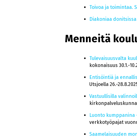
Toivoa ja toimintaa.
Diakoniaa donitsissa 
Menneitä koul
Tulevaisuusvalta kuulu
kokonaisuus 30.1.-10.
Entisöintiä ja ennall
Utsjoella 26.-28.8.202
Vastuullisilla valinno
kirkonpalveluskunnan
Luonto kumppanina – 
verkkotyöpajat vuon
Saamelaisuuden mon