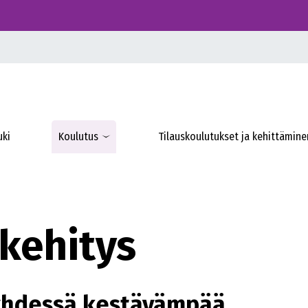
uki
Koulutus
Tilauskoulutukset ja kehittämine
kehitys
yhdessä kestävämpää