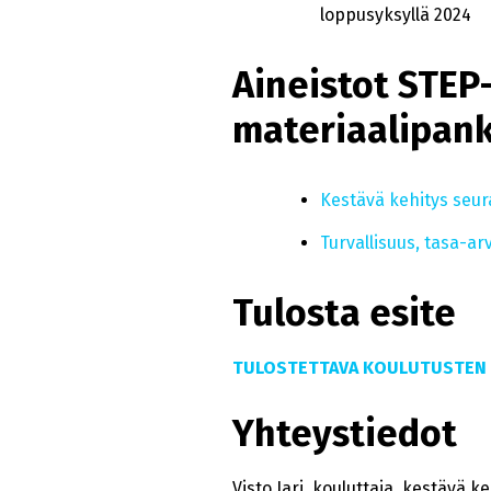
loppusyksyllä 2024
Aineistot STE
materiaalipank
Kestävä kehitys seu
Turvallisuus, tasa-ar
Tulosta esite
TULOSTETTAVA KOULUTUSTEN 
Yhteystiedot
Visto Jari, kouluttaja, kestävä k