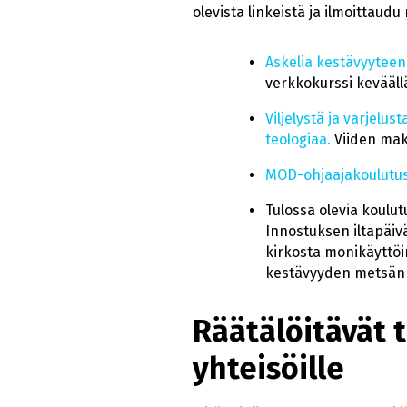
olevista linkeistä ja ilmoittaud
Askelia kestävyyteen
verkkokurssi kevääll
Viljelystä ja varje
teologiaa.
Viiden mak
MOD-ohjaajakoulutu
Tulossa olevia koulut
Innostuksen iltapäiv
kirkosta monikäyttöi
kestävyyden metsänh
Räätälöitävät 
yhteisöille