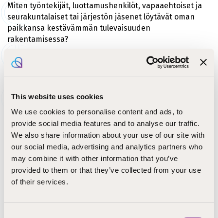
Miten työntekijät, luottamushenkilöt, vapaaehtoiset ja
seurakuntalaiset tai järjestön jäsenet löytävät oman
paikkansa kestävämmän tulevaisuuden
rakentamisessa?
Miten johtamisen, suunnittelun ja päätöksenteon
rakenteet sekä organisaation arkiset käytännöt
saadaan tukemaan kestävän tulevaisuuden
rakentamista niin, että ympäristöasiat,
This website uses cookies
yhteiskunnallinen oikeudenmukaisuus ja
We use cookies to personalise content and ads, to
kansainvälinen vastuu eivät jää yksittäisten
provide social media features and to analyse our traffic.
työntekijöiden tai aktiivien vastuulle, vaan jäsentyvät
We also share information about your use of our site with
osaksi seurakunnan tai järjestön perustehtävää? Entä
our social media, advertising and analytics partners who
miten käsittelemme näihin teemoihin liittyviä
tunnekuormaa ja viestinnällisiä haasteita?
may combine it with other information that you’ve
provided to them or that they’ve collected from your use
Tämä paikallisten tarpeiden mukaan räätälöitävä
of their services.
koulutus tarjoaa sekä tietoa ja uusia ajattelun
näkökulmia että konkreettista tukea kokonaisvaltaisen
kestävyysajattelun nivomiseksi osaksi seurakunnan ja
Consent