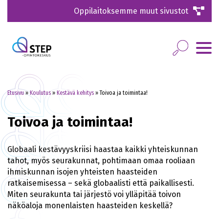
Oppilaitoksemme muut sivustot
Etusivu
»
Koulutus
»
Kestävä kehitys
»
Toivoa ja toimintaa!
Toivoa ja toimintaa!
Globaali kestävyyskriisi haastaa kaikki yhteiskunnan
tahot, myös seurakunnat, pohtimaan omaa rooliaan
ihmiskunnan isojen yhteisten haasteiden
ratkaisemisessa – sekä globaalisti että paikallisesti.
Miten seurakunta tai järjestö voi ylläpitää toivon
näköaloja monenlaisten haasteiden keskellä?