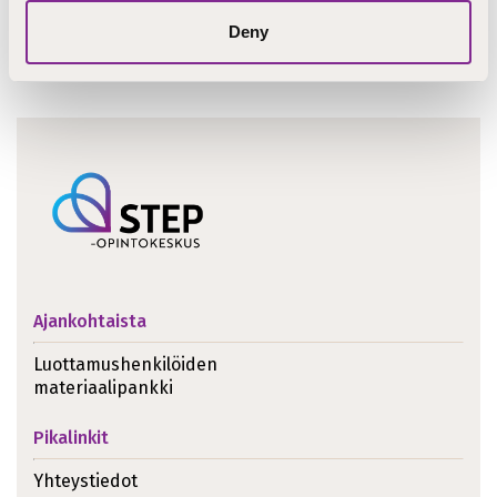
teidän tarpeitanne vastaava koulutuskokonaisuus!
Deny
Tiedustelut: Jari Visto, jari.visto@step.fi, +358 40 618 4290
Ajankohtaista
Luottamushenkilöiden
materiaalipankki
Pikalinkit
Yhteystiedot