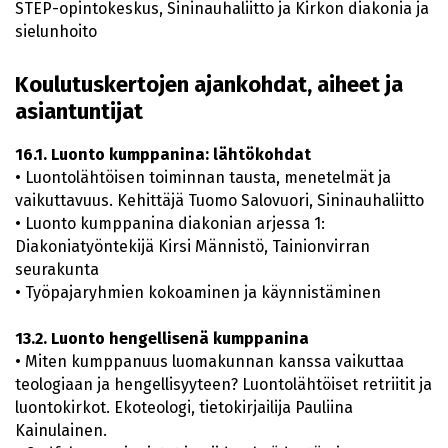
STEP-opintokeskus, Sininauhaliitto ja Kirkon diakonia ja
sielunhoito
Koulutuskertojen ajankohdat, aiheet ja
asiantuntijat
16.1. Luonto kumppanina: lähtökohdat
• Luontolähtöisen toiminnan tausta, menetelmät ja
vaikuttavuus. Kehittäjä Tuomo Salovuori, Sininauhaliitto
• Luonto kumppanina diakonian arjessa 1:
Diakoniatyöntekijä Kirsi Männistö, Tainionvirran
seurakunta
• Työpajaryhmien kokoaminen ja käynnistäminen
13.2. Luonto hengellisenä kumppanina
• Miten kumppanuus luomakunnan kanssa vaikuttaa
teologiaan ja hengellisyyteen? Luontolähtöiset retriitit ja
luontokirkot. Ekoteologi, tietokirjailija Pauliina
Kainulainen.