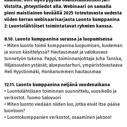
Vistolta, yhteystiedot alla. Webinaari on samalla
pieni maistiainen keväällä 2025 toteutuvasta uudesta
viiden kerran webinaarisarjasta Luonto kumppanina
2: Luontolähtöiset toimintatavat ryhmien kanssa.
8.10. Luonto kumppanina surussa ja luopumisessa
• Miten luonto toimii kumppanina luopumisen, kuoleman
ja surun käsittelyssä? Hautausmaat ja valokuvaus
tunnetyön tukena. Pappi, toiminnanjohtaja Juha Tanska,
Hiljaisuuden ystävät; aluepuutarhuri, ympäristövastaava
Heli Hyystinmäki, Honkanummen hautausmaa
12.11. Luonto kumppanina neljänä vuodenaikana
• Luontolähtöisen toiminnan suunnittelu, vuosikello ja
verkostot. Tuomo Salovuori
• Miten luonto viedään niiden luo, jotka eivät itse pääse
luontoon?
• Luontokumppanien verkostot, osaaminen jakoon!