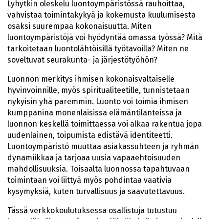
Lyhytkin oleskelu luontoympäristössä rauhoittaa,
vahvistaa toimintakykyä ja kokemusta kuulumisesta
osaksi suurempaa kokonaisuutta. Miten
luontoympäristöjä voi hyödyntää omassa työssä? Mitä
tarkoitetaan luontolähtöisillä työtavoilla? Miten ne
soveltuvat seurakunta- ja järjestötyöhön?
Luonnon merkitys ihmisen kokonaisvaltaiselle
hyvinvoinnille, myös spiritualiteetille, tunnistetaan
nykyisin yhä paremmin. Luonto voi toimia ihmisen
kumppanina monenlaisissa elämäntilanteissa ja
luonnon keskellä toimittaessa voi alkaa rakentua jopa
uudenlainen, toipumista edistävä identiteetti.
Luontoympäristö muuttaa asiakassuhteen ja ryhmän
dynamiikkaa ja tarjoaa uusia vapaaehtoisuuden
mahdollisuuksia. Toisaalta luonnossa tapahtuvaan
toimintaan voi liittyä myös pohdintaa vaativia
kysymyksiä, kuten turvallisuus ja saavutettavuus.
Tässä verkkokoulutuksessa osallistuja tutustuu