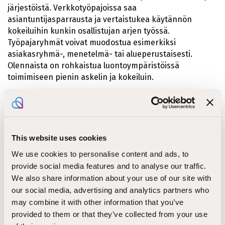
järjestöistä. Verkkotyöpajoissa saa
asiantuntijasparrausta ja vertaistukea käytännön
kokeiluihin kunkin osallistujan arjen työssä.
Työpajaryhmät voivat muodostua esimerkiksi
asiakasryhmä-, menetelmä- tai alueperustaisesti.
Olennaista on rohkaistua luontoympäristöissä
toimimiseen pienin askelin ja kokeiluin.
Kenelle koulutus sopii?
Koulutus on avoin kaikille, jotka haluavat vahvistaa
luontokumppanuutta omassa työssään tai
This website uses cookies
vapaaehtoistoiminnassaan, toimintaympäristöstä ja
We use cookies to personalise content and ads, to
ammattialasta riippumatta. Aiempaa kokemusta
provide social media features and to analyse our traffic.
luontolähtöisten menetelmien käyttämisestä ei
We also share information about your use of our site with
edellytetä. Luontolähtöisen toiminnan mahdollisuuksia
our social media, advertising and analytics partners who
ja haasteita tarkastellaan koulutuksessa erityisesti
may combine it with other information that you’ve
laajasti ymmärretyn diakonisen työotteen ja
provided to them or that they’ve collected from your use
diakonisten asiakasryhmien näkökulmasta.