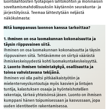
luontolähtöisten työtapojen lähtökohtiin ja moninaisiin
soveltamismahdollisuuksiin käytännön seurakunta- ja
järjestötyössä. Teemaa lähtestytään neljästä
näkökulmasta:
Mitä kumppanuus luonnon kanssa tarkoittaa?
1. Ihminen on osa luomakunnan kokonaisuutta ja
täysin riippuvainen siitä.
Ihminen on osa luomakunnan kokonaisuutta ja täysin
riippuvainen siitä. Tehtävämme on siirtyä väärästä
ihmiskeskeisyydestä kohti luomakuntakeskeisyyttä.
2. Luonto ihmisen toimintakykyä, osallisuutta ja
toivoa vahvistavana tekijänä.
Ihminen voi olla paitsi pitkäaikaistyötön ja
mielenterveyskuntoutuja myös kasvien ja lintujen
tuntija, kalastuksen osaaja ja hyönteishotellien
rakentaja, tärkeä yhteisönsä jäsen. Luonto on ihmisen
kumppani hänen toipumisessaan ja kasvussaan, jopa
uuden identiteetin rakentamisessa.