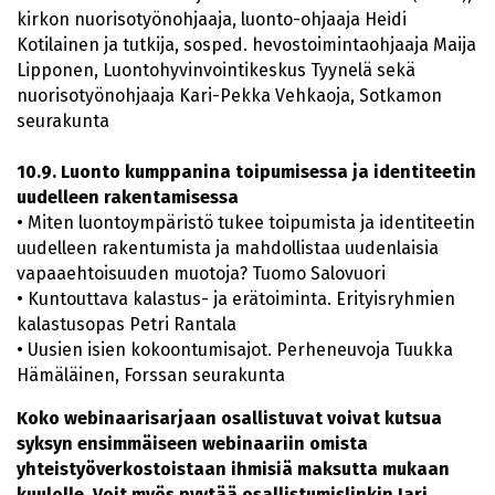
kirkon nuorisotyönohjaaja, luonto-ohjaaja Heidi
Kotilainen ja tutkija, sosped. hevostoimintaohjaaja Maija
Lipponen, Luontohyvinvointikeskus Tyynelä sekä
nuorisotyönohjaaja Kari-Pekka Vehkaoja, Sotkamon
seurakunta
10.9. Luonto kumppanina toipumisessa ja identiteetin
uudelleen rakentamisessa
• Miten luontoympäristö tukee toipumista ja identiteetin
uudelleen rakentumista ja mahdollistaa uudenlaisia
vapaaehtoisuuden muotoja? Tuomo Salovuori
• Kuntouttava kalastus- ja erätoiminta. Erityisryhmien
kalastusopas Petri Rantala
• Uusien isien kokoontumisajot. Perheneuvoja Tuukka
Hämäläinen, Forssan seurakunta
Koko webinaarisarjaan osallistuvat voivat kutsua
syksyn ensimmäiseen webinaariin omista
yhteistyöverkostoistaan ihmisiä maksutta mukaan
kuulolle. Voit myös pyytää osallistumislinkin Jari