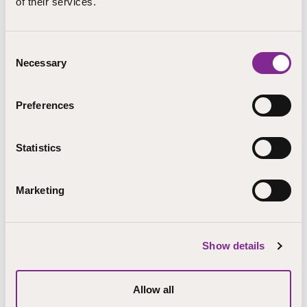
of their services.
Koulutuksen tavoitteet
Consent
Necessary
Osallistuja tunnistaa luontosuhteen merkityksen
Selection
ihmisen kokonaisvaltaiselle hyvinvoinnille ja
spiritualiteetille
Preferences
tuntee luontolähtöisten työtapojen ja
luontohengellisyyden lähtökohtia ja menetelmiä ja
Statistics
osaa soveltaa niitä erilaisten asiakasryhmien
kanssa
Marketing
osaa kehittää luontolähtöisiä, ekologisesti ja
sosiaalisesti kestäviä toimintatapoja omassa
työssään (työpajavaihtoehdossa).
Show details
Kouluttajat
Allow all