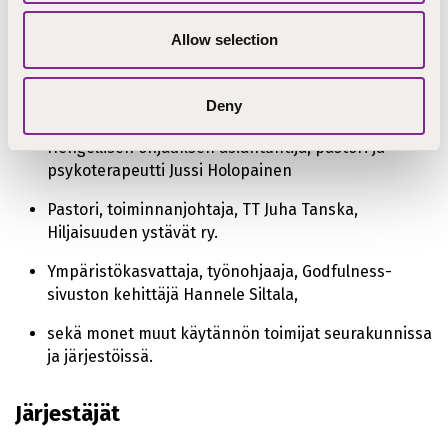
Luontoavusteisen kuntouttavan työn pitkänlinjan
kehittäjä, Green Care Finlandin perustajajäsen
Allow selection
Tuomo Salovuori, Sininauhaliitto
Ekoteologi ja tietokirjailija, pastori ja
Deny
kohtuusliikeaktiivi TT Pauliina Kainulainen
Hengellisen ohjauksen asiantuntija, pastori ja
psykoterapeutti Jussi Holopainen
Pastori, toiminnanjohtaja, TT Juha Tanska,
Hiljaisuuden ystävät ry.
Ympäristökasvattaja, työnohjaaja, Godfulness-
sivuston kehittäjä Hannele Siltala,
sekä monet muut käytännön toimijat seurakunnissa
ja järjestöissä.
Järjestäjät