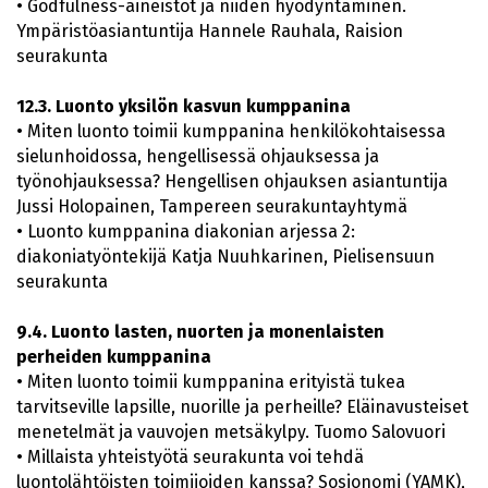
• Godfulness-aineistot ja niiden hyödyntäminen.
Ympäristöasiantuntija Hannele Rauhala, Raision
seurakunta
12.3. Luonto yksilön kasvun kumppanina
• Miten luonto toimii kumppanina henkilökohtaisessa
sielunhoidossa, hengellisessä ohjauksessa ja
työnohjauksessa? Hengellisen ohjauksen asiantuntija
Jussi Holopainen, Tampereen seurakuntayhtymä
• Luonto kumppanina diakonian arjessa 2:
diakoniatyöntekijä Katja Nuuhkarinen, Pielisensuun
seurakunta
9.4. Luonto lasten, nuorten ja monenlaisten
perheiden kumppanina
• Miten luonto toimii kumppanina erityistä tukea
tarvitseville lapsille, nuorille ja perheille? Eläinavusteiset
menetelmät ja vauvojen metsäkylpy. Tuomo Salovuori
• Millaista yhteistyötä seurakunta voi tehdä
luontolähtöisten toimijoiden kanssa? Sosionomi (YAMK),