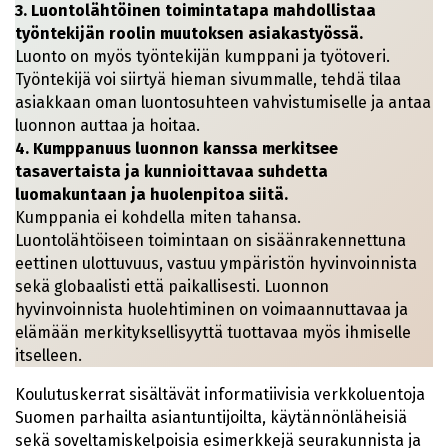
3. Luontolähtöinen toimintatapa mahdollistaa
työntekijän roolin muutoksen asiakastyössä.
Luonto on myös työntekijän kumppani ja työtoveri.
Työntekijä voi siirtyä hieman sivummalle, tehdä tilaa
asiakkaan oman luontosuhteen vahvistumiselle ja antaa
luonnon auttaa ja hoitaa.
4. Kumppanuus luonnon kanssa merkitsee
tasavertaista ja kunnioittavaa suhdetta
luomakuntaan ja huolenpitoa siitä.
Kumppania ei kohdella miten tahansa.
Luontolähtöiseen toimintaan on sisäänrakennettuna
eettinen ulottuvuus, vastuu ympäristön hyvinvoinnista
sekä globaalisti että paikallisesti. Luonnon
hyvinvoinnista huolehtiminen on voimaannuttavaa ja
elämään merkityksellisyyttä tuottavaa myös ihmiselle
itselleen.
Koulutuskerrat sisältävät informatiivisia verkkoluentoja
Suomen parhailta asiantuntijoilta, käytännönläheisiä
sekä soveltamiskelpoisia esimerkkejä seurakunnista ja