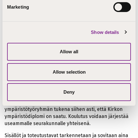
havaintoja ja johtopäätöksiä ja seurakunnan
Marketing
ympäristöohjelman tavoitteita, niin että ne tulevat
kaikille tutuiksi.
Koulutus voidaan toteuttaa sekä työntekijöille että
Show details
luottamushenkilöille, ideaalitapauksessa yhdessä.
Koulutus voidaan toteuttaa yksi- tai kaksiosaisena ja
Allow all
myös verkkoympäristöä hyödyntäen. Vähintään
aloitustapaaminen on hyvä toteuttaa kasvokkain.
Koulutus tukee prosessia parhaiten, jos se jaetaan
Allow selection
kahteen osaan: yhteinen aloituspäivä ja toinen
tapaaminen ympäristökatselmuksen
valmistuttua. Koulutuksen suositeltu minimipituus (=vain
Deny
yhteinen aloitustapaaminen) on neljä tuntia.
Koulutukseen voidaan liittää verkkotapaamisia
ympäristötyöryhmän tukena siihen asti, että Kirkon
ympäristödiplomi on saatu. Koulutus voidaan järjestää
useammalle seurakunnalle yhteisenä.
Sisällöt ja toteutustavat tarkennetaan ja sovitaan aina