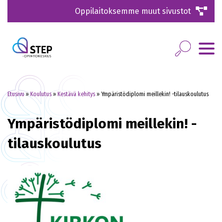
Oppilaitoksemme muut sivustot
Etusivu
»
Koulutus
»
Kestävä kehitys
»
Ympäristödiplomi meillekin! -tilauskoulutus
Ympäristödiplomi meillekin! -
tilauskoulutus