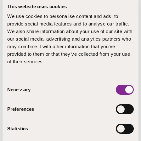
Tämä paikallisten tarpeiden ja prosessiin vaiheen
This website uses cookies
mukaan räätälöitävä koulutus tarjoaa tukea sekä
yhteiseen hoksautumiseen ja sitoutumiseen että
We use cookies to personalise content and ads, to
konkreettista tukea ja käytännön vinkkejä Kirkon
provide social media features and to analyse our traffic.
ympäristödiplomin hankkimiseen.
We also share information about your use of our site with
our social media, advertising and analytics partners who
Koulutuksessa tutustutaan Kirkon ympäristödiplomin
may combine it with other information that you’ve
sisältöön ja hakuprosessiin, saadaan vastauksia
provided to them or that they’ve collected from your use
askarruttaviin kysymyksiin ja tehdään näkyväksi
of their services.
seurakunnassa jo tehtyä työtä kestävän tulevaisuuden
hyväksi. Yhteisen sitoutumisen kannalta erityisen
tärkeää on näkökulman laajentaminen kapeasti
Consent
ymmärretystä ”ympäristötyöstä” seurakunnan
Necessary
Selection
perustehtävän yhteiseen pohdintaan ja sanoittamiseen
2020-luvun maailmassa: miksi tämä kuuluu myös meille
ja mitä me tästä saamme?
Preferences
Jos diplomiprosessi on jo pitkällä tai diplomi jo
myönnetty, koulutuksessa hyödynnetään
Statistics
seurakunnassa tehdyn ympäristökatselmuksen