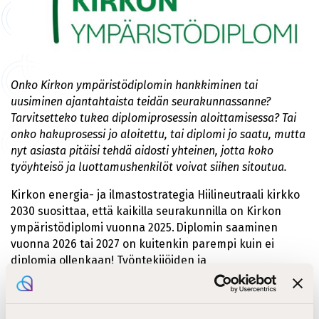
Onko Kirkon ympäristödiplomin hankkiminen tai
uusiminen ajantahtaista teidän seurakunnassanne?
Tarvitsetteko tukea diplomiprosessin aloittamisessa? Tai
onko hakuprosessi jo aloitettu, tai diplomi jo saatu, mutta
nyt asiasta pitäisi tehdä aidosti yhteinen, jotta koko
työyhteisö ja luottamushenkilöt voivat siihen sitoutua.
Kirkon energia- ja ilmastostrategia Hiilineutraali kirkko
2030 suosittaa, että kaikilla seurakunnilla on Kirkon
ympäristödiplomi vuonna 2025. Diplomin saaminen
vuonna 2026 tai 2027 on kuitenkin parempi kuin ei
diplomia ollenkaan! Työntekijöiden ja
luottamushenkilöiden kouluttaminen on yksi
ympäristödiplomin myöntämisen minimikriteereistä.