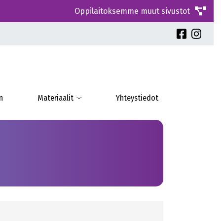
Oppilaitoksemme muut sivustot
n
Materiaalit
Yhteystiedot