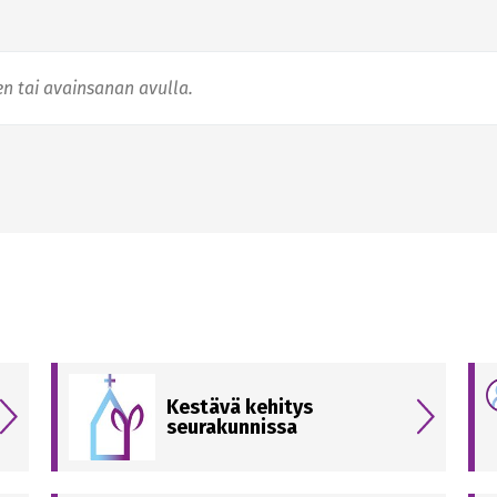
Kestävä kehitys
seurakunnissa