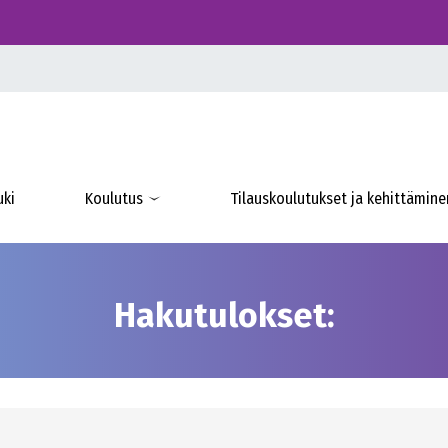
uki
Koulutus
Tilauskoulutukset ja kehittämine
Hakutulokset: