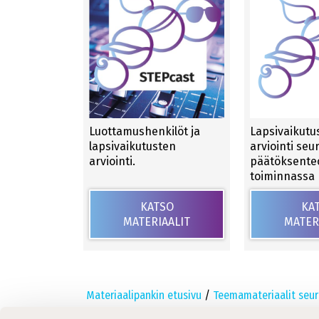
Luottamushenkilöt ja
Lapsivaikutu
lapsivaikutusten
arviointi se
arviointi.
päätöksenteo
toiminnassa
KATSO
KA
MATERIAALIT
MATER
Materiaalipankin etusivu
/
Teemamateriaalit seur