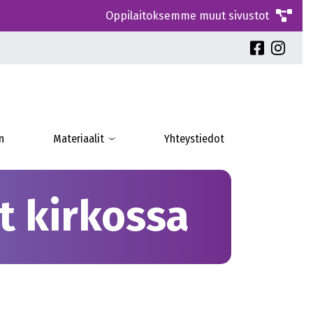
Oppilaitoksemme muut sivustot
n
Materiaalit
Yhteystiedot
t kirkossa