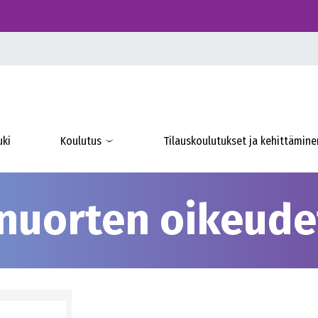
uki
Koulutus
Tilauskoulutukset ja kehittämine
 nuorten oikeude