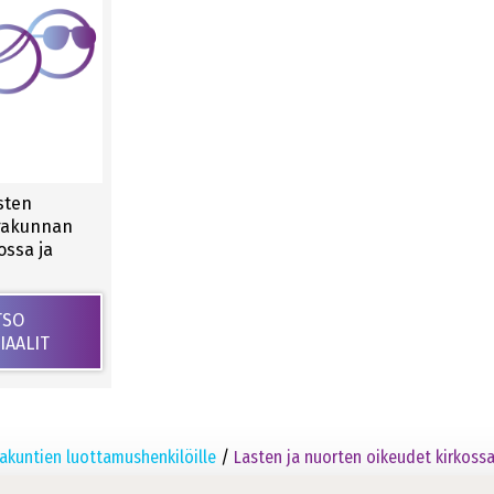
sten
urakunnan
ssa ja
TSO
IAALIT
akuntien luottamushenkilöille
/
Lasten ja nuorten oikeudet kirkoss