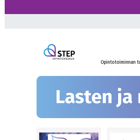
Opintotoiminnan t
Lasten ja