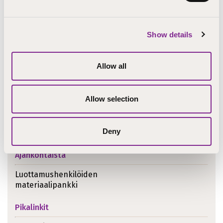
Materiaalipankin
/
Teemamateriaalit
/
Tiedolla
etusivu
seurakuntien
johtaminen
luottamushenkilöille
Show details
Allow all
Allow selection
Deny
Ajankohtaista
Luottamushenkilöiden
materiaalipankki
Pikalinkit