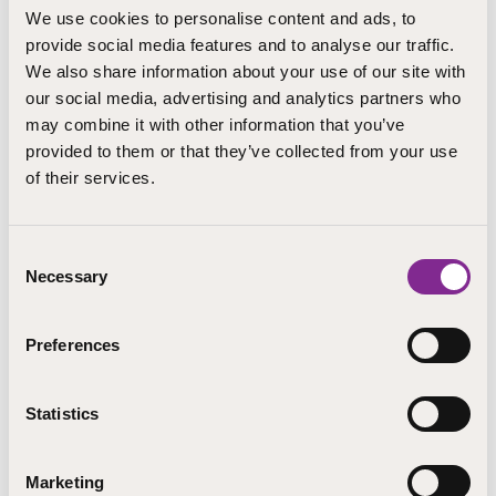
We use cookies to personalise content and ads, to
provide social media features and to analyse our traffic.
We also share information about your use of our site with
our social media, advertising and analytics partners who
may combine it with other information that you’ve
provided to them or that they’ve collected from your use
of their services.
Consent
Necessary
Selection
Tiedolla johtaminen seurakuntien kiinteistöjä
Preferences
koskevissa päätöksissä
KATSO MATERIAALIT
Statistics
Marketing