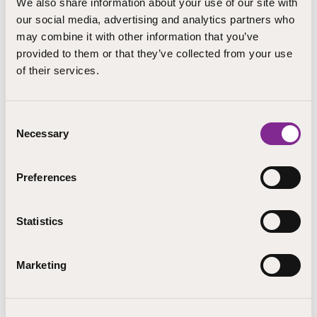
Miten seurakunnat voivat tukea Nuorten
We also share information about your use of our site with
our social media, advertising and analytics partners who
vaikuttajaryhmiä?
may combine it with other information that you’ve
Millaisia kokemuksia on saatu Nuorten
provided to them or that they’ve collected from your use
vaikuttajaryhmien toiminnasta?
of their services.
Millaisia haasteita on kohdattu ja miten
niihin on vastattu?
Osallisuussuunnittelija Johanna Nyman,
Consent
Lasten ja Nuorten keskus.
Necessary
Selection
Alla linkki materiaaliin:
https://prezi.com/view/zx71dKRwBAPBE4IaLEbl
Preferences
Materiaali kuuluu seuraaviin
kategorioihin
Statistics
Luotsi-webinaarit
Marketing