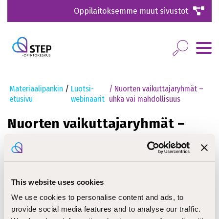
Oppilaitoksemme muut sivustot
Materiaalipankin
/
Luotsi-
/ Nuorten vaikuttajaryhmät –
etusivu
webinaarit
uhka vai mahdollisuus
Nuorten vaikuttajaryhmät –
uhka vai mahdollisuus
Nuorten vaikuttajaryhmät ovat tärkeitä
This website uses cookies
seurakuntien toiminnassa, ja niiden
toimintaan kannattaa panostaa
We use cookies to personalise content and ads, to
monipuolisesti ja yhteisöllisesti.
provide social media features and to analyse our traffic.