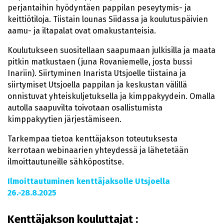
perjantaihin hyödyntäen pappilan peseytymis- ja
keittiötiloja. Tiistain lounas Siidassa ja koulutuspäivien
aamu- ja iltapalat ovat omakustanteisia.
Koulutukseen suositellaan saapumaan julkisilla ja maata
pitkin matkustaen (juna Rovaniemelle, josta bussi
Inariin). Siirtyminen Inarista Utsjoelle tiistaina ja
siirtymiset Utsjoella pappilan ja keskustan välillä
onnistuvat yhteiskuljetuksella ja kimppakyydein. Omalla
autolla saapuvilta toivotaan osallistumista
kimppakyytien järjestämiseen.
Tarkempaa tietoa kenttäjakson toteutuksesta
kerrotaan webinaarien yhteydessä ja lähetetään
ilmoittautuneille sähköpostitse.
Ilmoittautuminen kenttäjaksolle Utsjoella
26.-28.8.2025
Kenttäjakson kouluttajat :