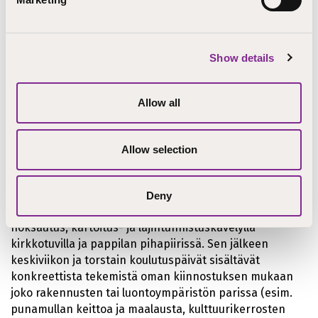
Show details
Allow all
Allow selection
Varsinaisia työskentelypäiviä Utsjoella ovat keskiviikko
ja torstai, jolloin koulutusta on n. klo 9-19. Keskiviikkona
Deny
aloitamme kouluttajien johtamalla keskustelevalla
hoksautus, kartoitus- ja lajintunnistuskävelyllä
kirkkotuvilla ja pappilan pihapiirissä. Sen jälkeen
keskiviikon ja torstain koulutuspäivät sisältävät
konkreettista tekemistä oman kiinnostuksen mukaan
joko rakennusten tai luontoympäristön parissa (esim.
punamullan keittoa ja maalausta, kulttuurikerrosten