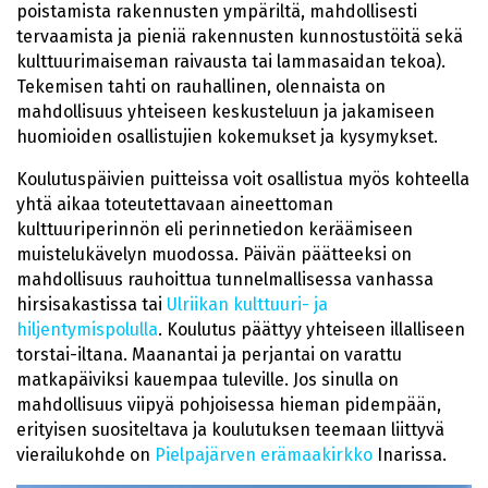
poistamista rakennusten ympäriltä, mahdollisesti
tervaamista ja pieniä rakennusten kunnostustöitä sekä
kulttuurimaiseman raivausta tai lammasaidan tekoa).
Tekemisen tahti on rauhallinen, olennaista on
mahdollisuus yhteiseen keskusteluun ja jakamiseen
huomioiden osallistujien kokemukset ja kysymykset.
Koulutuspäivien puitteissa voit osallistua myös kohteella
yhtä aikaa toteutettavaan aineettoman
kulttuuriperinnön eli perinnetiedon keräämiseen
muistelukävelyn muodossa. Päivän päätteeksi on
mahdollisuus rauhoittua tunnelmallisessa vanhassa
hirsisakastissa tai
Ulriikan kulttuuri- ja
hiljentymispolulla
. Koulutus päättyy yhteiseen illalliseen
torstai-iltana. Maanantai ja perjantai on varattu
matkapäiviksi kauempaa tuleville. Jos sinulla on
mahdollisuus viipyä pohjoisessa hieman pidempään,
erityisen suositeltava ja koulutuksen teemaan liittyvä
vierailukohde on
Pielpajärven erämaakirkko
Inarissa.