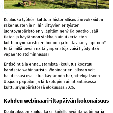
Kuuluuko työhösi kulttuurihistoriallisesti arvokkaiden
rakennusten ja niihin liittyvien erityisten
luontoympäristöjen ylläpitäminen? Kaipaatko lisää
tietoa ja käytännön vinkkejä ainutkertaisten
kulttuuriympäristöjen hoitoon ja kestävään ylläpitoon?
Entä millä tavoin näitä ympäristöjä voisi hyödyntää
vapaehtoistoiminnassa?
Entisöintiä ja ennallistamista -koulutus koostuu
kahdesta webinaarista. Webinaarien jälkeen voit
halutessasi osallistua käytännön harjoittelujaksoon
Utsjoen pappilan ja kirkkotupien ainutlaatuisessa
kulttuuriympäristössä elokuussa 2025.
Kahden webinaari-iltapäivän kokonaisuus
Koulutukseen kuuluu kaksi kaikille avointa webinaaria