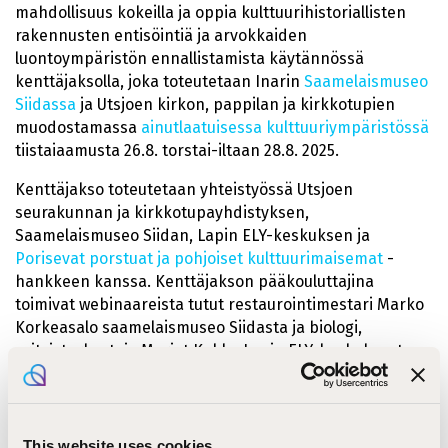
mahdollisuus kokeilla ja oppia kulttuurihistoriallisten
rakennusten entisöintiä ja arvokkaiden
luontoympäristön ennallistamista käytännössä
kenttäjaksolla, joka toteutetaan Inarin
Saamelaismuseo
Siidassa
ja Utsjoen kirkon, pappilan ja kirkkotupien
muodostamassa
ainutlaatuisessa kulttuuriympäristössä
tiistaiaamusta 26.8. torstai-iltaan 28.8. 2025.
Kenttäjakso toteutetaan yhteistyössä Utsjoen
seurakunnan ja kirkkotupayhdistyksen,
Saamelaismuseo Siidan, Lapin ELY-keskuksen ja
Porisevat porstuat ja pohjoiset kulttuurimaisemat
-
hankkeen kanssa. Kenttäjakson pääkouluttajina
toimivat webinaareista tutut restaurointimestari Marko
Korkeasalo saamelaismuseo Siidasta ja biologi,
erityistarkastaja Marjut Kokko Lapin ELY-keskuksesta.
Kenttäjakso alkaa Inarissa Saamelaismuseo Siidalla
tiistaina 26.8. klo 9.00 tutustumisella Siidan
ulkomuseoalueeseen siellä runsaasti restaurointityötä
This website uses cookies