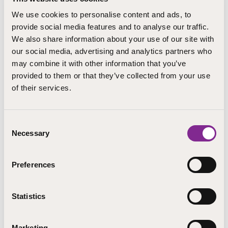
tehneen Marko Korkeasalon opastamana.
We use cookies to personalise content and ads, to
Ulkomuseokierroksen jälkeen on mahdollisuus tutustua
provide social media features and to analyse our traffic.
lyhyesti Siidan perusnäyttelyyn omatoimisesti. Siidan
We also share information about your use of our site with
palkittuihin
, monipuolisiin ja ajatuksia herättäviin
our social media, advertising and analytics partners who
näyttelyihin suositellaan tutustumaan
may combine it with other information that you’ve
perusteellisemmin esimerkiksi ennen koulutuksen alkua
maanantaina tai sen jälkeen perjantaina.
provided to them or that they’ve collected from your use
of their services.
Tiistai-iltapäivän aikana siirrymme yhteiskuljetuksella ja
kimppakyydein Utsjoelle ja luomme yleiskuvan kirkon,
pappilan ja kirkkotupien muodostamasta
Consent
ainutkertaisesta kulttuurihistoriallisesta
Necessary
Selection
kokonaisuudesta. Tiistaina erityistarkastelussa on 1850-
luvulla rakennettu kirkko, sen kulttuurihistorialliset
Preferences
kerrostumat ja korjaustöissä tehdyt ratkaisut (mm.
energia) sekä pappila. Yhteinen ohjelma päättyy n. klo
19. Majoittuminen tapahtuu valinnan mukaan joko
Statistics
maksuttomana aittamajoituksena pappilan
piharakennuksissa tai omakustanteisesti Utsjoen
keskustan majoituspaikoissa.
Marketing