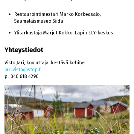
Restaurointimestari Marko Korkeasalo,
Saamelaismuseo Siida
Ylitarkastaja Marjut Kokko, Lapin ELY-keskus
Yhteystiedot
Visto Jari, kouluttaja, kestävä kehitys
jari.visto@step.fi
p. 040 618 4290