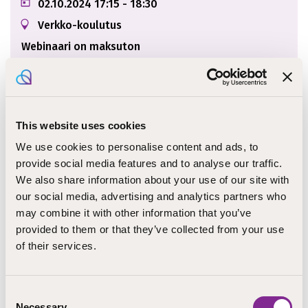
02.10.2024
17:15
- 18:30
Verkko-koulutus
Webinaari on maksuton
https://seurakunnille.step.fi/course/luotsi-webi
naarisarja-miten-turvata-jatkossakin-monipuoli
nen-seurakuntatyo-kaikkialla-suomessa/
This website uses cookies
Ilmoittautuminen päättyy 1.10.2024
We use cookies to personalise content and ads, to
provide social media features and to analyse our traffic.
Luotsi-webinaari ke 2.10.2024 klo 17.15–18.30
We also share information about your use of our site with
Miten turvata jatkossakin monipuolinen seurakuntatyö
our social media, advertising and analytics partners who
kaikkialla Suomessa?
may combine it with other information that you’ve
provided to them or that they’ve collected from your use
of their services.
Miten varmistetaan seurakuntien muutoskyky ja
kestävyys?
Millaista konkreettista tukea seurakunnat
Consent
Necessary